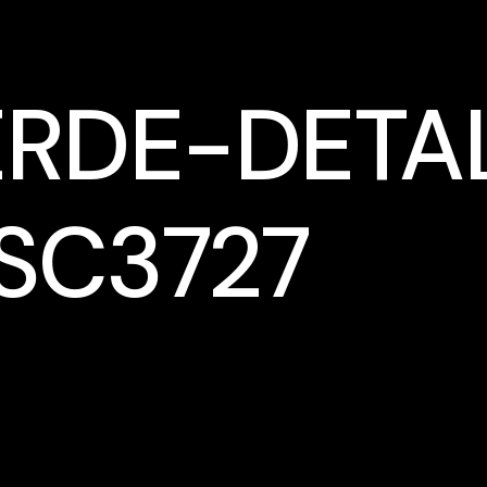
ERDE-DETA
SC3727