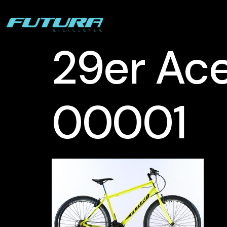
29er Ac
00001