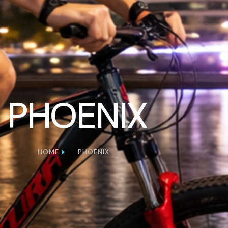
PHOENIX
HOME
PHOENIX